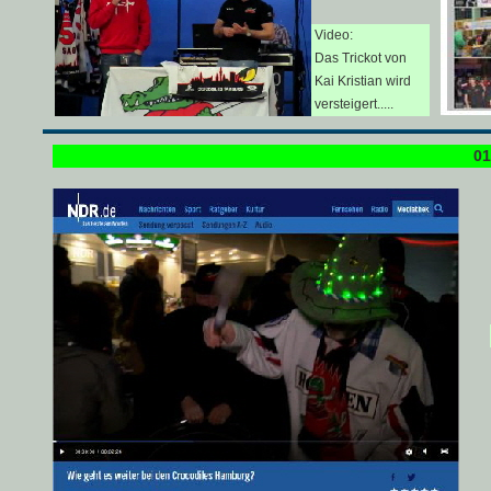
Video:
Das Trickot von
Kai Kristian wird
versteigert.....
01